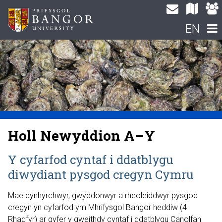
EN
Holl Newyddion A–Y
Y cyfarfod cyntaf i ddatblygu
diwydiant pysgod cregyn Cymru
Mae cynhyrchwyr, gwyddonwyr a rheoleiddwyr pysgod
cregyn yn cyfarfod ym Mhrifysgol Bangor heddiw (4
Rhagfyr) ar gyfer y gweithdy cyntaf i ddatblygu Canolfan