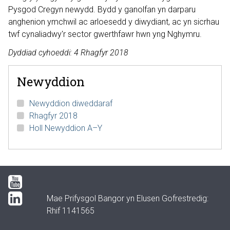
Pysgod Cregyn newydd. Bydd y ganolfan yn darparu
anghenion ymchwil ac arloesedd y diwydiant, ac yn sicrhau
twf cynaliadwy'r sector gwerthfawr hwn yng Nghymru.
Dyddiad cyhoeddi: 4 Rhagfyr 2018
Newyddion
Newyddion diweddaraf
Rhagfyr 2018
Holl Newyddion A–Y
Mae Prifysgol Bangor yn Elusen Gofrestredig:
Rhif 1141565