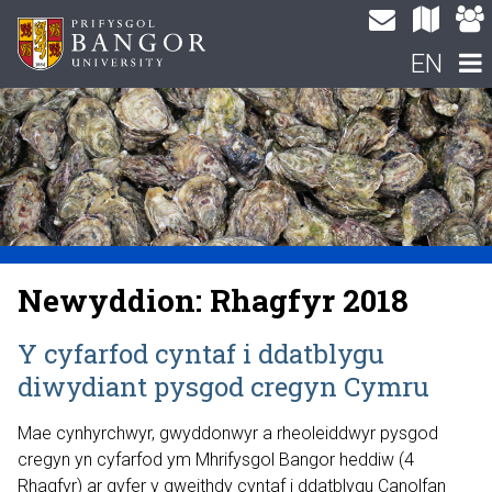
EN
Newyddion: Rhagfyr 2018
Y cyfarfod cyntaf i ddatblygu
diwydiant pysgod cregyn Cymru
Mae cynhyrchwyr, gwyddonwyr a rheoleiddwyr pysgod
cregyn yn cyfarfod ym Mhrifysgol Bangor heddiw (4
Rhagfyr) ar gyfer y gweithdy cyntaf i ddatblygu Canolfan