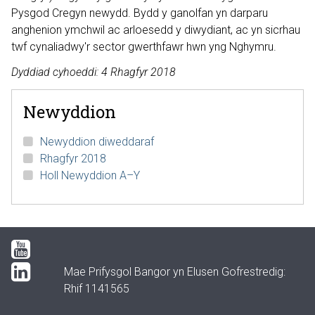
Pysgod Cregyn newydd. Bydd y ganolfan yn darparu
anghenion ymchwil ac arloesedd y diwydiant, ac yn sicrhau
twf cynaliadwy'r sector gwerthfawr hwn yng Nghymru.
Dyddiad cyhoeddi: 4 Rhagfyr 2018
Newyddion
Newyddion diweddaraf
Rhagfyr 2018
Holl Newyddion A–Y
Mae Prifysgol Bangor yn Elusen Gofrestredig:
Rhif 1141565